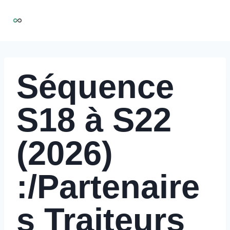
Aller
NIRMOO
au
contenu
Séquence
S18 à S22
(2026)
:/Partenaire
s Traiteurs