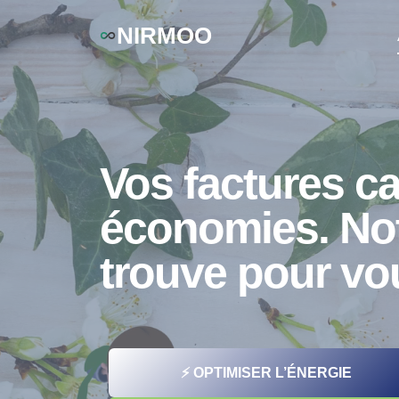
Aller
NIRMOO
au
contenu
Vos factures c
économies. Not
trouve pour vo
⚡ OPTIMISER L’ÉNERGIE