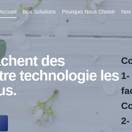
Accueil
Nos Solutions
Pourquoi Nous Choisir
Nos 
achent des
Co
re technologie les
1-
us.
fa
Co
2-