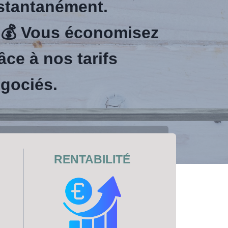
stantanément.
 💰 Vous économisez
âce à nos tarifs
gociés.
RENTABILITÉ