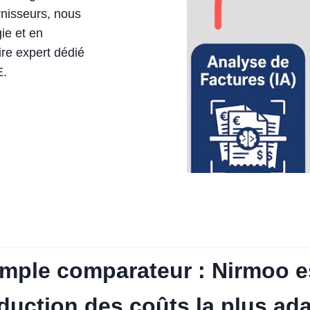
urnisseurs, nous
ie et en
e expert dédié
E.
le comparateur : Nirmoo est
éduction des coûts la plus ad