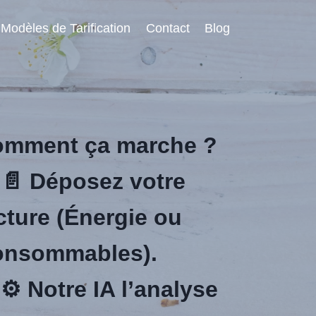
Modèles de Tarification
Contact
Blog
mment ça marche ?
 📄 Déposez votre
cture
(Énergie ou
nsommables).
 ⚙️ Notre IA l’analyse