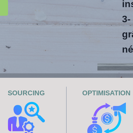
in
3-
gr
né
SOURCING
OPTIMISATION