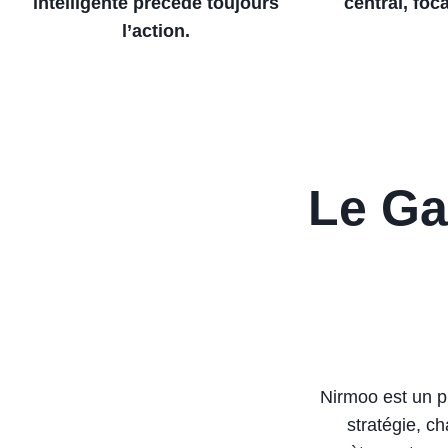
intelligente précède toujours
central, foca
l’action.
Le Ga
Nirmoo est un p
stratégie, c