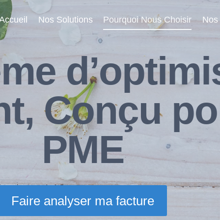
Accueil
Nos Solutions
Pourquoi Nous Choisir
Nos 
me d’optimi
ent, Conçu po
PME
Faire analyser ma facture