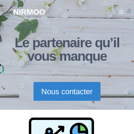
Aller
NIRMOO
au
contenu
Le partenaire qu’il
vous manque
Nous contacter