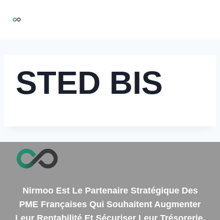
Aller
NIRMOO
au
contenu
STED BIS
Nirmoo Est Le Partenaire Stratégique Des
PME Françaises Qui Souhaitent Augmenter
Leur Rentabilité Et Sécuriser Leur Trésorerie.