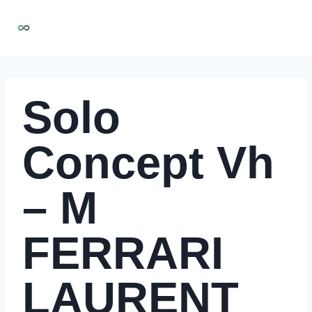
Aller
NIRMOO
au
contenu
Solo
Concept Vh
– M
FERRARI
LAURENT