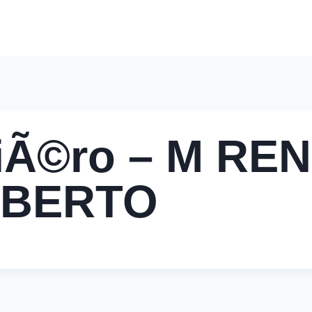
Accueil
Nos Solutions
Pourquoi Nous Choisir
Nos 
iÃ©ro – M REN
LBERTO