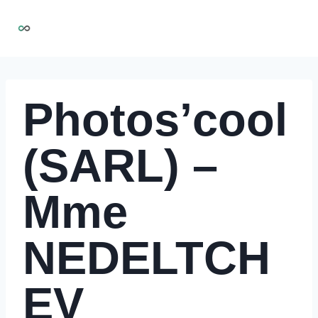
Aller
NIRMOO
au
contenu
Photos’cool
(SARL) –
Mme
NEDELTCH
EV