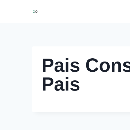
Aller
NIRMOO
au
contenu
Pais Cons
Pais