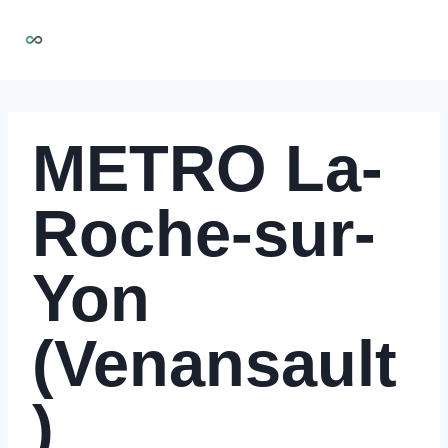
Aller
NIRMOO
au
contenu
METRO La-
Roche-sur-
Yon
(Venansault
)