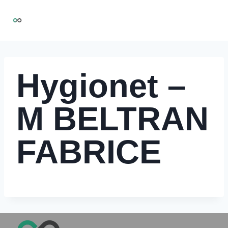
Aller
NIRMOO
au
contenu
Hygionet –
M BELTRAN
FABRICE