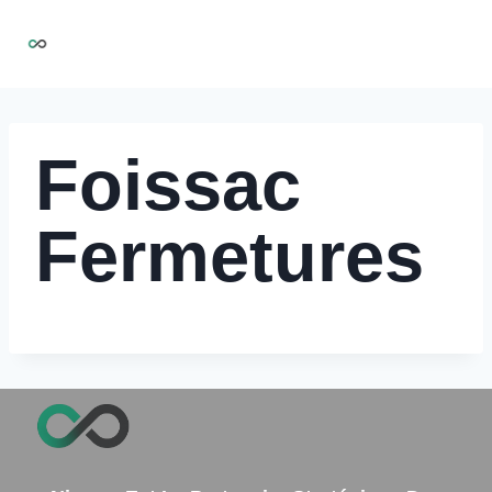
Aller
NIRMOO
au
contenu
Foissac
Fermetures