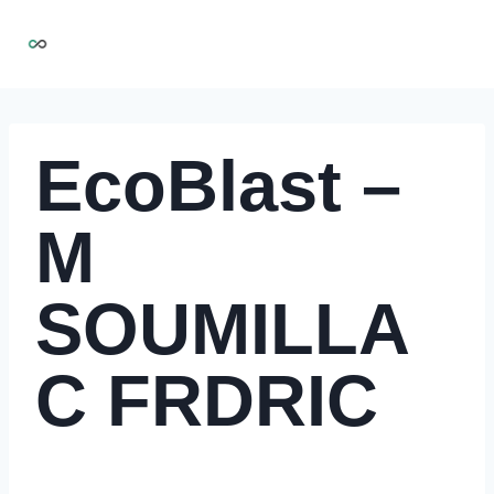
Aller
NIRMOO
au
contenu
EcoBlast –
M
SOUMILLA
C FRDRIC