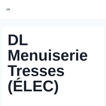
Aller
NIRMOO
au
contenu
DL
Menuiserie
Tresses
(ÉLEC)