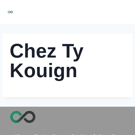
Aller
NIRMOO
au
contenu
Chez Ty
Kouign