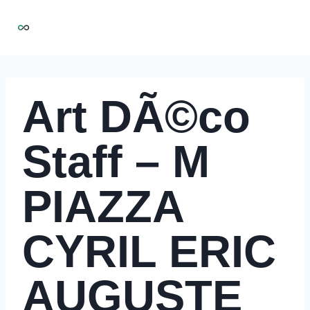
Aller
NIRMOO
au
contenu
Art DÃ©co
Staff – M
PIAZZA
CYRIL ERIC
AUGUSTE