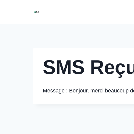
Aller
NIRMOO
au
contenu
SMS Reçu
Message : Bonjour, merci beaucoup de 