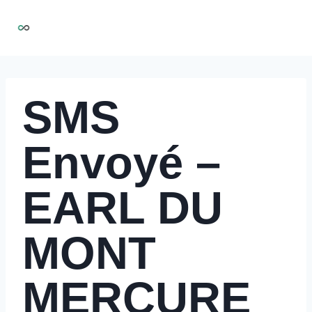
Aller
NIRMOO
au
contenu
SMS
Envoyé –
EARL DU
MONT
MERCURE