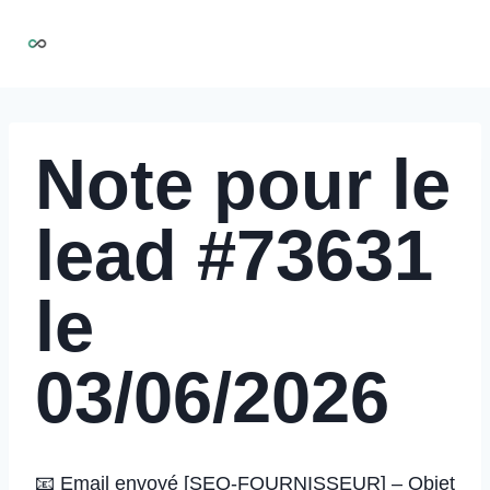
Aller
NIRMOO
au
contenu
Note pour le
lead #73631
le
03/06/2026
📧 Email envoyé [SEQ-FOURNISSEUR] – Objet