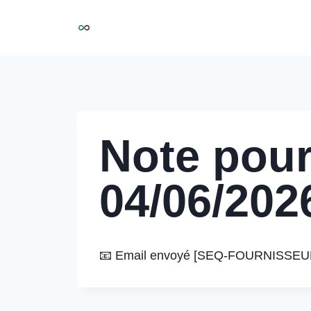
Aller
NIRMOO
au
contenu
Note pour
04/06/202
📧 Email envoyé [SEQ-FOURNISSEUR] – 