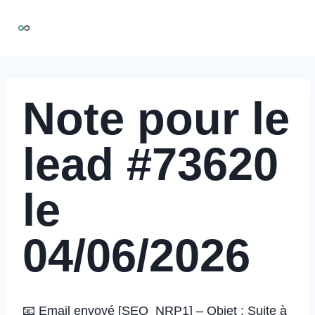
Aller
NIRMOO
au
contenu
Note pour le
lead #73620
le
04/06/2026
📧 Email envoyé [SEQ_NRP1] – Objet : Suite à