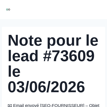
Aller
NIRMOO
au
contenu
Note pour le
lead #73609
le
03/06/2026
📧 Email envoyé [SEQ-FOURNISSEUR] – Objet