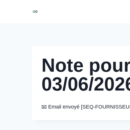
Aller
NIRMOO
au
contenu
Note pour
03/06/202
📧 Email envoyé [SEQ-FOURNISSEUR] – 