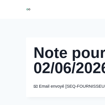
Aller
NIRMOO
au
contenu
Note pour
02/06/202
📧 Email envoyé [SEQ-FOURNISSEUR] – 