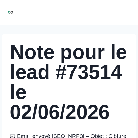
Aller
NIRMOO
au
contenu
Note pour le
lead #73514
le
02/06/2026
📧 Email envoyé [SEQ_NRP3] – Objet : Clôture