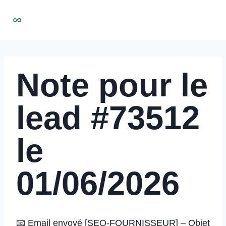
Aller
NIRMOO
au
contenu
Note pour le
lead #73512
le
01/06/2026
📧 Email envoyé [SEQ-FOURNISSEUR] – Objet