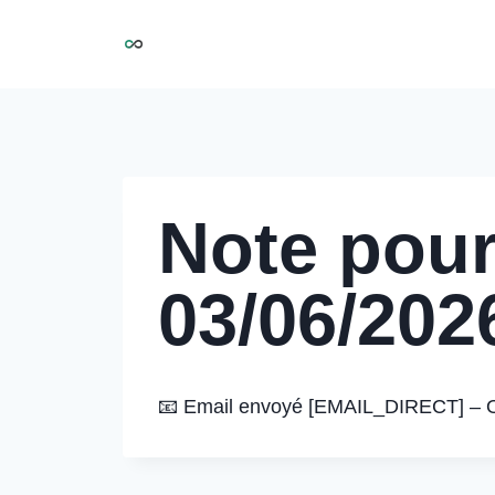
Aller
NIRMOO
au
contenu
Note pour
03/06/202
📧 Email envoyé [EMAIL_DIRECT] – Ob