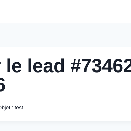
Accueil
Nos Solutions
Pourquoi Nous Choisir
Nos 
 le lead #73462
6
jet : test