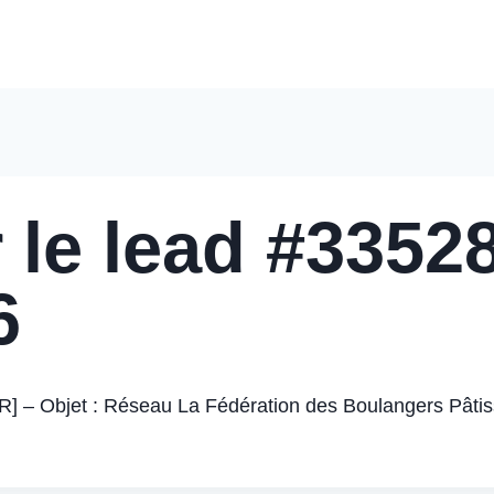
Accueil
Nos Solutions
Pourquoi Nous Choisir
Nos 
 le lead #33528
6
 Objet : Réseau La Fédération des Boulangers Pâtiss