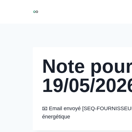
Aller
NIRMOO
au
contenu
Note pour
19/05/202
📧 Email envoyé [SEQ-FOURNISSEUR] –
énergétique