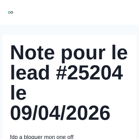
Aller
NIRMOO
au
contenu
Note pour le
lead #25204
le
09/04/2026
fdp a bloquer mon one off