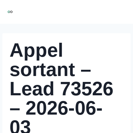
Aller
NIRMOO
au
contenu
Appel
sortant –
Lead 73526
– 2026-06-
03