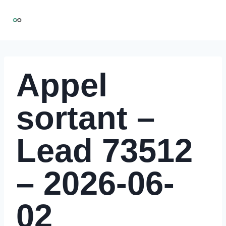
Aller
NIRMOO
au
contenu
Appel
sortant –
Lead 73512
– 2026-06-
02