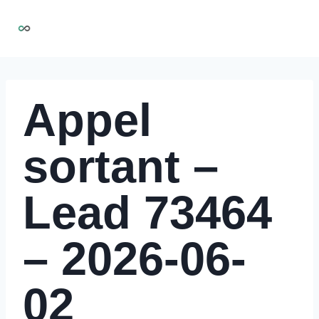
Aller
NIRMOO
au
contenu
Appel
sortant –
Lead 73464
– 2026-06-
02