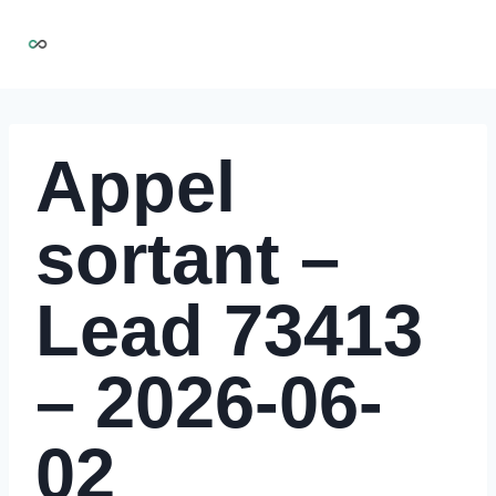
Aller
NIRMOO
au
contenu
Appel
sortant –
Lead 73413
– 2026-06-
02