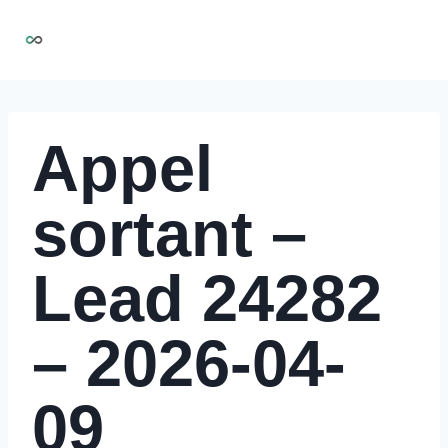
Aller
NIRMOO
au
contenu
Appel
sortant –
Lead 24282
– 2026-04-
09