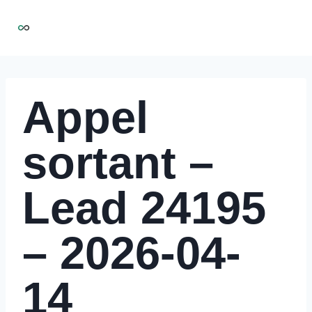
Aller
NIRMOO
au
contenu
Appel
sortant –
Lead 24195
– 2026-04-
14