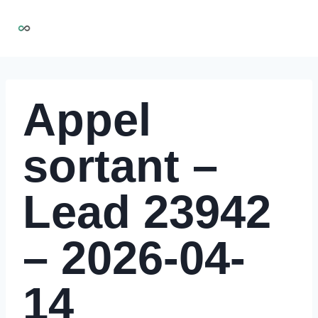
Aller
NIRMOO
au
contenu
Appel
sortant –
Lead 23942
– 2026-04-
14