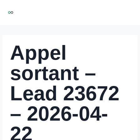
Aller
NIRMOO
au
contenu
Appel
sortant –
Lead 23672
– 2026-04-
22