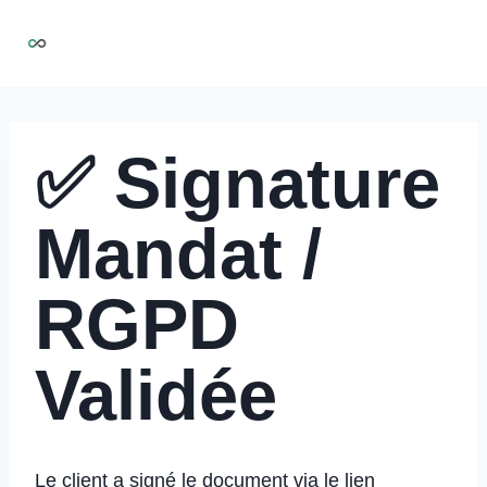
Aller
NIRMOO
au
contenu
✅ Signature
Mandat /
RGPD
Validée
Le client a signé le document via le lien