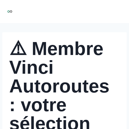
Aller
NIRMOO
au
contenu
⚠️ Membre
Vinci
Autoroutes
: votre
sélection